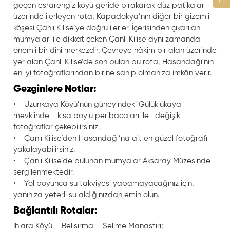
geçen esrarengiz köyü geride bırakarak düz patikalar
üzerinde ilerleyen rota, Kapadokya’nın diğer bir gizemli
köşesi Çanlı Kilise’ye doğru ilerler. İçerisinden çıkarılan
mumyaları ile dikkat çeken Çanlı Kilise aynı zamanda
önemli bir dini merkezdir. Çevreye hâkim bir alan üzerinde
yer alan Çanlı Kilise’de son bulan bu rota, Hasandağı'nın
en iyi fotoğraflarından birine sahip olmanıza imkân verir.
Gezginlere Notlar:
• Uzunkaya Köyü’nün güneyindeki Gülüklükaya
mevkiinde -kısa boylu peribacaları ile- değişik
fotoğraflar çekebilirsiniz.
• Çanlı Kilise’den Hasandağı’na ait en güzel fotoğrafı
yakalayabilirsiniz.
• Çanlı Kilise’de bulunan mumyalar Aksaray Müzesinde
sergilenmektedir.
• Yol boyunca su takviyesi yapamayacağınız için,
yanınıza yeterli su aldığınızdan emin olun.
Bağlantılı Rotalar:
Ihlara Köyü – Belisırma – Selime Manastırı;