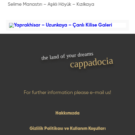
Selime Manastırı – Aşıklı Höyük – Kızılkaya
the land of your dreams
cappadocia
For further information please e-mail us!
Hakkımızda
Gizlilik Politikası ve Kullanım Koşulları