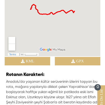
KML
GPX
Rotanın Karakteri:
Anadolu’da yaşanan kültür serüveninin izlerini taşıyan bu
rota, mağara yapılarıyla dikkat çeken Yaprakhisar’dan
0
To Do List
başlayarak hafifçe yukarı eğimli bir patikada eski ismi
Eskinuz olan, Uzunkaya köyüne ulaşır. 1627 yılına ait Eflah
Şeyhi Zaviyesinin şeyhi Şaban’a ait beratın kaydında adı