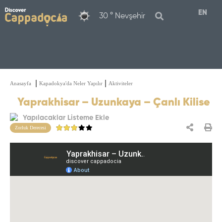
EN
30 °
Nevşehir
Doğa Yürüyüşü
Anasayfa
Kapadokya'da Neler Yapılır
Aktiviteler
Yaprakhisar – Uzunkaya – Çanlı Kilise
Yapılacaklar Listeme Ekle
Zorluk Derecesi