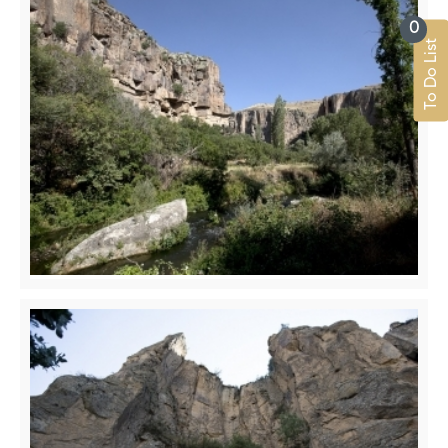
0
To Do List