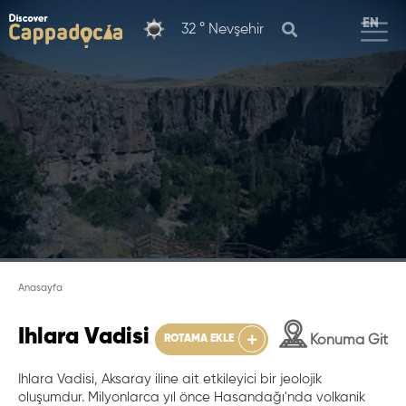
EN
32 °
Nevşehir
Ihlara Vadisi
Anasayfa
Ihlara Vadisi
ROTAMA EKLE
Konuma Git
Ihlara Vadisi, Aksaray iline ait etkileyici bir jeolojik
oluşumdur. Milyonlarca yıl önce Hasandağı'nda volkanik