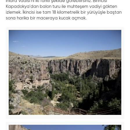
Ihlara Vadisi'ni iki farklı şekilde görebilirsiniz. Birincisi
Kapadokya'dan balon turu ile muhteşem vadiyi gökten
izlemek. İkincisi ise tam 18 kilometrelik bir yürüyüşle baştan
sona harika bir maceraya kucak açmak.