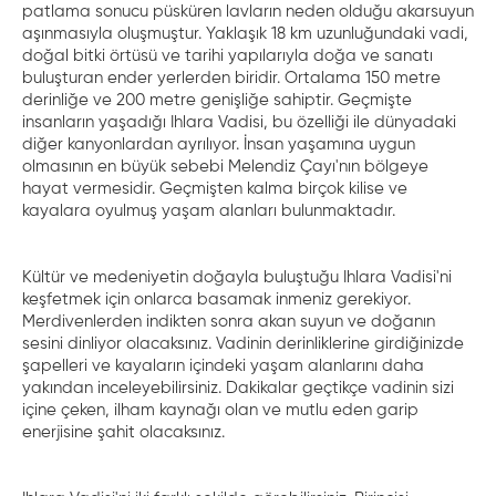
patlama sonucu püsküren lavların neden olduğu akarsuyun
aşınmasıyla oluşmuştur. Yaklaşık 18 km uzunluğundaki vadi,
doğal bitki örtüsü ve tarihi yapılarıyla doğa ve sanatı
buluşturan ender yerlerden biridir. Ortalama 150 metre
derinliğe ve 200 metre genişliğe sahiptir. Geçmişte
insanların yaşadığı Ihlara Vadisi, bu özelliği ile dünyadaki
diğer kanyonlardan ayrılıyor. İnsan yaşamına uygun
olmasının en büyük sebebi Melendiz Çayı'nın bölgeye
hayat vermesidir. Geçmişten kalma birçok kilise ve
kayalara oyulmuş yaşam alanları bulunmaktadır.
Kültür ve medeniyetin doğayla buluştuğu Ihlara Vadisi'ni
keşfetmek için onlarca basamak inmeniz gerekiyor.
Merdivenlerden indikten sonra akan suyun ve doğanın
sesini dinliyor olacaksınız. Vadinin derinliklerine girdiğinizde
şapelleri ve kayaların içindeki yaşam alanlarını daha
yakından inceleyebilirsiniz. Dakikalar geçtikçe vadinin sizi
içine çeken, ilham kaynağı olan ve mutlu eden garip
enerjisine şahit olacaksınız.